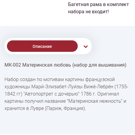
Багетная рама в комплект
набора не входит!
Описание
МК-002 Материнская любовь (набор для вышивания)
Доставка
Набор создан по мотивам картины французской
художницы Мари́-Элизабет-Луи́зы Виже́-Лебре́н (1755-
Оплата
1842 гг) "Автопортрет с дочерью" 1786 г. Оригинал
картины получил название "Материнская нежность" и
хранится в Лувре (Париж, Франция).