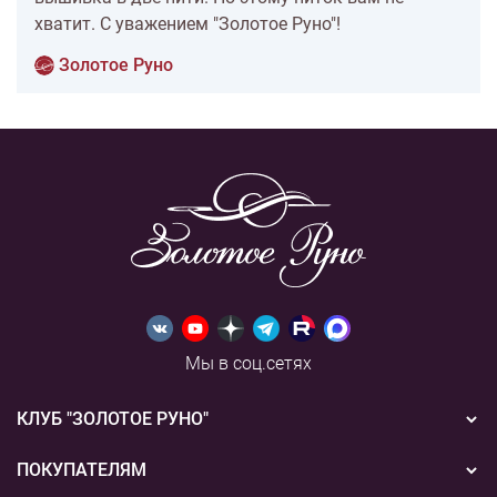
хватит. С уважением "Золотое Руно"!
Золотое Руно
Мы в соц.сетях
КЛУБ "ЗОЛОТОЕ РУНО"
Новости
ПОКУПАТЕЛЯМ