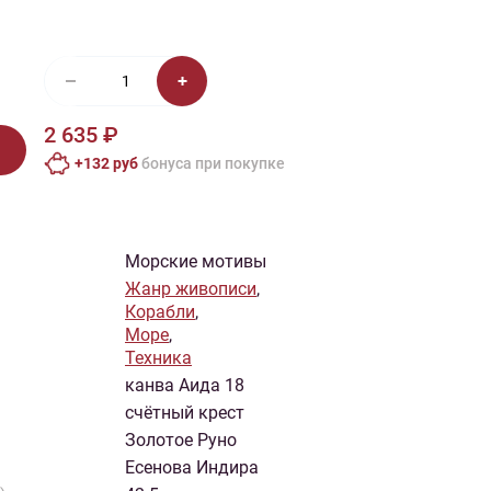
иган
Носки
Платье
Плед
Тапочки
Свитер
Шапка
2 635 ₽
+132 руб
бонусa при покупке
Морские мотивы
Жанр живописи
,
Корабли
,
Море
,
Техника
канва Аида 18
счётный крест
Золотое Руно
Есенова Индира