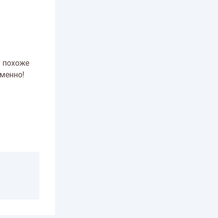
у похоже
еменно!