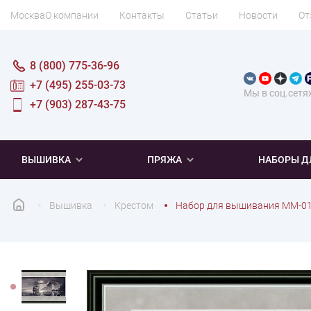
Москва
О компании
Контакты
Статьи
Новости
От
8 (800) 775-36-96
+7 (495) 255-03-73
Мы в соц.сетя
+7 (903) 287-43-75
ВЫШИВКА
ПРЯЖА
НАБОРЫ Д
Вышивка
Крестом
Набор для вышивания ММ-01
ПОПУЛЯРНОЕ
ПОПУЛЯРНОЕ
ПО ТИПУ
ДЛЯ ВЫШИВАНИЯ
Новинки
Новинки
Микровышивка
Мулине
Нитки DMC
Хиты продаж
Распродажа
Наборы для вязания одежды
Нитки Madeira
Летняя пряжа
Распродажа
Нитки Rico Design
Под заказ
Мягкая
Наборы 
Пушис
Част
ПО ТЕМАТИКЕ
ДЛЯ РУКОДЕЛИЯ