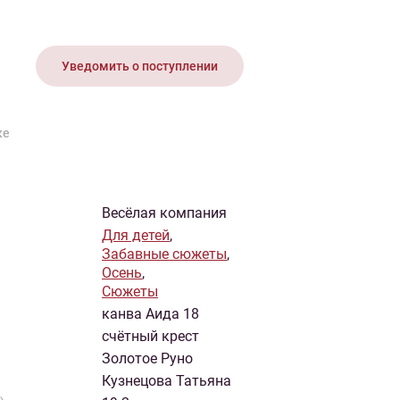
иган
Носки
Платье
Плед
Тапочки
Свитер
Шапка
Уведомить о поступлении
ке
Весёлая компания
Для детей
,
Забавные сюжеты
,
Осень
,
Сюжеты
канва Аида 18
счётный крест
Золотое Руно
Кузнецова Татьяна