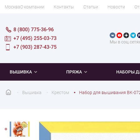
Москва
О компании
Контакты
Статьи
Новости
От
8 (800) 775-36-96
+7 (495) 255-03-73
Мы в соц.сетя
+7 (903) 287-43-75
ВЫШИВКА
ПРЯЖА
НАБОРЫ Д
Вышивка
Крестом
Набор для вышивания ВК-07
ПОПУЛЯРНОЕ
ПОПУЛЯРНОЕ
ПО ТИПУ
ДЛЯ ВЫШИВАНИЯ
Новинки
Новинки
Микровышивка
Мулине
Нитки DMC
Хиты продаж
Распродажа
Наборы для вязания одежды
Нитки Madeira
Летняя пряжа
Распродажа
Нитки Rico Design
Под заказ
Мягкая
Наборы 
Пушис
Част
ПО ТЕМАТИКЕ
ДЛЯ РУКОДЕЛИЯ