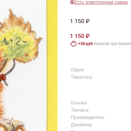
Есть электронная схема
тарий
Натюрморт
Птицы
Пасха
День рождения
ПО ТИПУ ИЗДЕЛИЯ
Варежки
Джемпер
Кард
1 150 ₽
Шарф
1 150 ₽
+58 руб
бонусов при покуп
Серия
Тематика
Основа
Техника
Производитель
Дизайнер