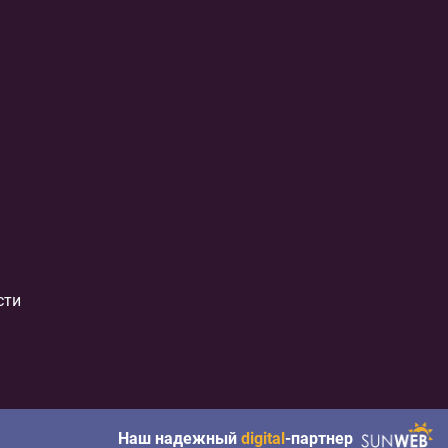
сти
Наш надежный
digital
-партнер