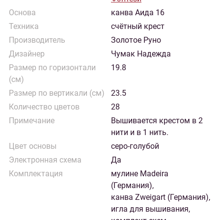
Основа
канва Аида 16
Техника
счётный крест
Производитель
Золотое Руно
Дизайнер
Чумак Надежда
Размер по горизонтали
19.8
(см)
Размер по вертикали (см)
23.5
Количество цветов
28
Примечание
Вышивается крестом в 2
нити и в 1 нить.
Цвет основы
серо-голубой
Электронная схема
Да
Комплектация
мулине Madeira
(Германия),
канва Zweigart (Германия),
игла для вышивания,