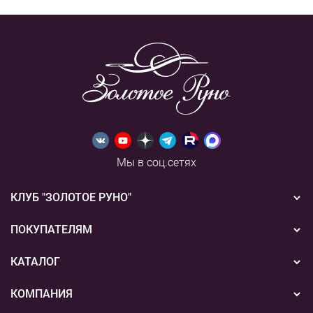
Мы в соц.сетях
КЛУБ "ЗОЛОТОЕ РУНО"
Новости
ПОКУПАТЕЛЯМ
Акции
Бонусная система
КАТАЛОГ
Конкурсы
Подарочные сертификаты
Вышивка
КОМПАНИЯ
События