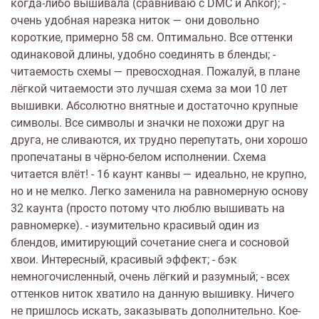
когда-либо вышивала (сравниваю с DMC и Ankor); -
очень удобная нарезка ниток — они довольно
короткие, примерно 58 см. Оптимально. Все оттенки
одинаковой длины, удобно соединять в бленды; -
читаемость схемы — превосходная. Пожалуй, в плане
лёгкой читаемости это лучшая схема за мои 10 лет
вышивки. Абсолютно внятные и достаточно крупные
символы. Все символы и значки не похожи друг на
друга, не сливаются, их трудно перепутать, они хорошо
пропечатаны в чёрно-белом исполнении. Схема
читается влёт! - 16 каунт канвы — идеально, не крупно,
но и не мелко. Легко заменила на равномерную основу
32 каунта (просто потому что люблю вышивать на
равномерке). - изумительно красивый один из
блендов, имитирующий сочетание снега и сосновой
хвои. Интересный, красивый эффект; - бэк
немногочисленный, очень лёгкий и разумный; - всех
оттенков ниток хватило на данную вышивку. Ничего
не пришлось искать, заказывать дополнительно. Кое-