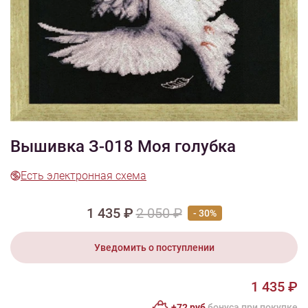
1/2
Изображения и цвет представленного товара могут незначительно
отличаться от оригинала продукции, взависимости от разрешения и
настроек вашего монитора, а также условий освещения при съемке
Вышивка З-018 Моя голубка
Есть электронная схема
1 435 ₽
2 050 ₽
- 30%
Уведомить о поступлении
1 435 ₽
+72 руб
бонусa при покупке