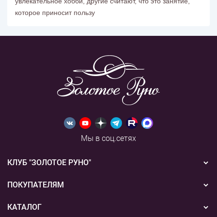
увлекательное хобби, другие считают, что это занятие,
которое приносит пользу
Мы в соц.сетях
КЛУБ "ЗОЛОТОЕ РУНО"
Новости
ПОКУПАТЕЛЯМ
Акции
Бонусная система
КАТАЛОГ