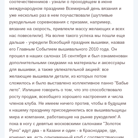
соотечественников - узнали о проходящем в июне
международном празднике Всемирный день вязания и
уже несколько раз в нем поучаствовали (шутливые
рукодельные соревнования с призами, например,
вязание на скорость, привлекли массу желающих и всех
нас повеселили). На волне такого успеха мы пошли еще
дальше - учредили Всеобщий праздник вышивки, назвав
его Главным Событием вышивального 2010 года. Он
прошел в наших салонах 16 сентября и был ознаменован
дополнительными скидками на материалы и аксессуары
для вышивки, а также увлекательной акцией: все
желающие вышивали детали, из которых потом
сложилось и было выставлено коллективное панно "Бабье
лето". Излишне говорить о том, что это способствовало
росту продаж, всеобщего хорошего настроения и числа
членов клуба. Не имеем ничего против, чтобы в будущем
к нашему празднику присоединились все вышивальщицы
мира и компании, работающие на рынке рукоделия! А
пока в ногу с девятью московскими салонами "Золоток
Руно" идут два - в Казани и один - в Краснодаре, где,
конечно же, есть одноименный клуб с соответствующим