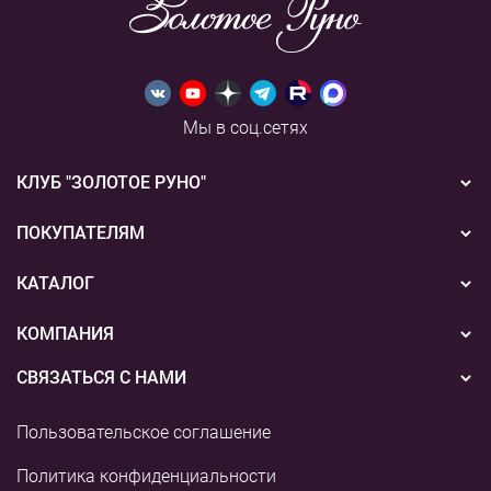
Мы в соц.сетях
КЛУБ "ЗОЛОТОЕ РУНО"
Новости
ПОКУПАТЕЛЯМ
Акции
Бонусная система
КАТАЛОГ
Конкурсы
Подарочные сертификаты
Вышивка
КОМПАНИЯ
События
Способы оплаты
Пряжа
СВЯЗАТЬСЯ С НАМИ
О нас
Доставка
Наборы для творчества
8 (800) 775-36-96
Наши магазины
Пользовательское соглашение
Возврат
+7 (495) 255-03-73
Аксессуары для вышивания
Контакты и реквизиты
Политика конфиденциальности