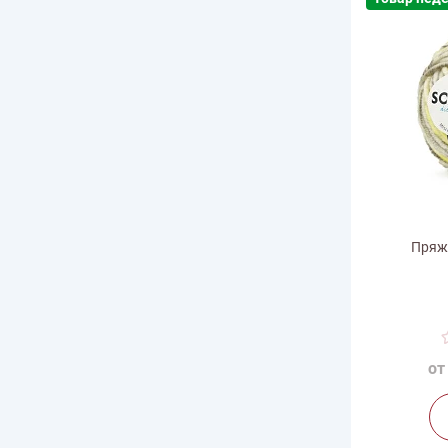
Пряжа
Ве
Дли
от
Произв