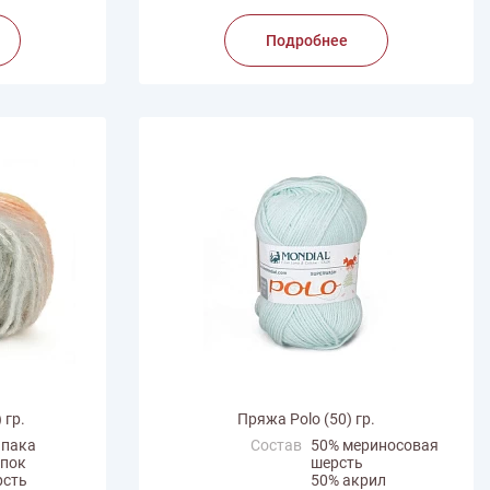
Подробнее
 гр.
Пряжа Polo (50) гр.
ьпака
Состав
50% мериносовая
опок
шерсть
рсть
50% акрил