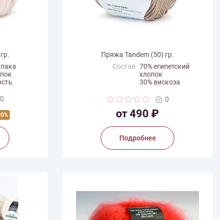
гр.
Пряжа Tandem (50) гр.
ьпака
Состав
70% египетский
опок
хлопок
рсть
30% вискоза
иамид
Вес мотка
50 г
0
0
Длина нити
160 м
от 490 ₽
40%
Производитель
Mondial
a
Подробнее