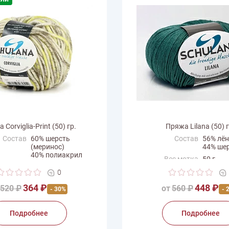
 Corviglia-Print (50) гр.
Пряжа Lilana (50) г
Состав
60% шерсть
Состав
56% лён
(меринос)
44% ше
40% полиакрил
Вес мотка
50 г
с мотка
50 г
Длина нити
165 м
0
на нити
65 м
Производитель
Schulan
364 ₽
448 ₽
520 ₽
от
560 ₽
- 30%
- 
одитель
Schulana
Подробнее
Подробнее