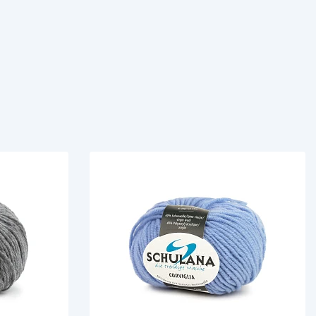
иган
Носки
Платье
Плед
Тапочки
Свитер
Шапка