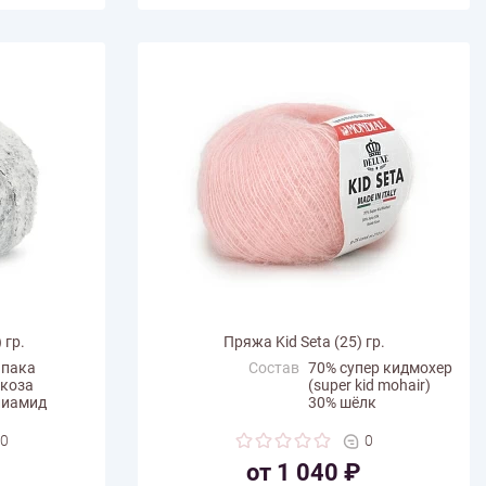
 гр.
Пряжа Kid Seta (25) гр.
ьпака
Состав
70% супер кидмохер
скоза
(super kid mohair)
лиамид
30% шёлк
Вес мотка
25 г
0
0
Длина нити
210 м
от 1 040 ₽
a
Производитель
Mondial