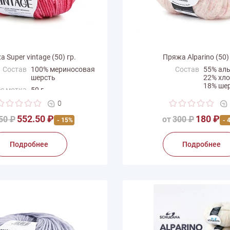
 Super vintage (50) гр.
Пряжа Alparino (50) 
Состав
100% мериносовая
Состав
55% ал
шерсть
22% хл
18% ше
с мотка
50 г
5% пол
на нити
125 м
0
Вес мотка
50 г
одитель
Mondial
552.50 ₽
180 ₽
50 ₽
Длина нити
от
300 ₽
95 м
- 15%
- 
Производитель
Schulan
Подробнее
Подробнее