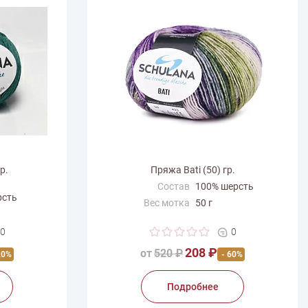
р.
Пряжа Bati (50) гр.
Состав
100% шерсть
рсть
Вес мотка
50 г
Длина нити
175 м
0
0
Производитель
Schulana
a
208 ₽
от
520 ₽
20%
- 60%
Подробнее