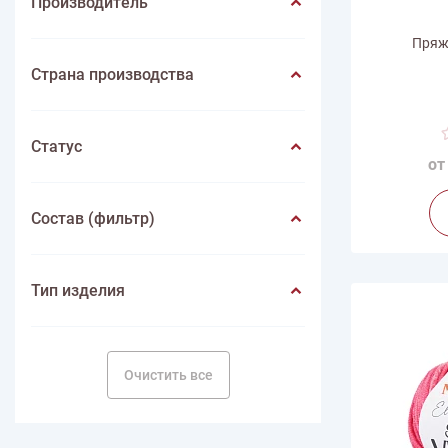
Производитель
Пряжа
Страна производства
Ве
Статус
Дли
от
Произв
Состав (фильтр)
Тип изделия
Очистить все