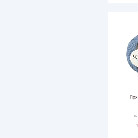
Пря
Ве
Дли
Произв