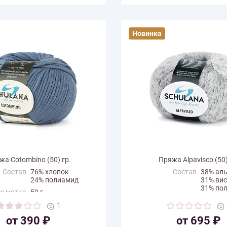
Новинка
жа Cotombino (50) гр.
Пряжа Alpavisco (50)
Состав
76% хлопок
Состав
38% ал
24% полиамид
31% ви
31% по
с мотка
50 г
Вес мотка
50 г
на нити
115 м
1
Длина нити
150 м
одитель
Schulana
от 390 ₽
от 695 ₽
Производитель
Schulan