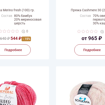
 Merino fresh (100) гр.
Пряжа Cashmere 30 (25
Состав
80% бамбук
Состав
70% ов
20% мериносовая
первого
шерсть
30% ка
с мотка
100 г
Вес мотка
25 г
0
на нити
195 м
Длина нити
94 м
от 965 ₽
544 ₽
640 ₽
- 15%
одитель
Mondial
Производитель
Katia
Подробнее
Подробнее