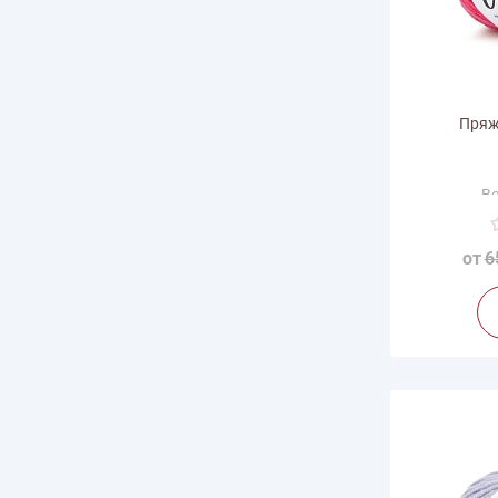
Пряжа
Ве
Дли
Произв
от
6