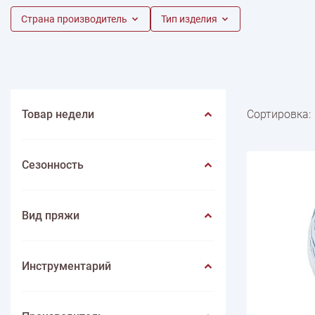
Весна
Нитки швейные
Страна производитель
Лето
Животные
Иглы
Игольницы
Фрукты
Тип изделия
Иконы
Лупы
Насекомые
Инструмен
ПО ПРОИЗВОДИТЕЛЮ
Пейзаж
Mondial
Цветы
Lang yarns
Lamana
Schulana
Товар недели
Сортировка:
Сезонность
Вид пряжи
Инструментарий