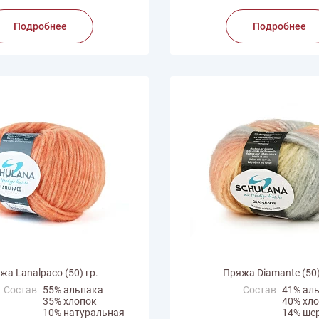
Подробнее
Подробнее
жа Lanalpaco (50) гр.
Пряжа Diamante (50)
Состав
55% альпака
Состав
41% ал
35% хлопок
40% хл
10% натуральная
14% ше