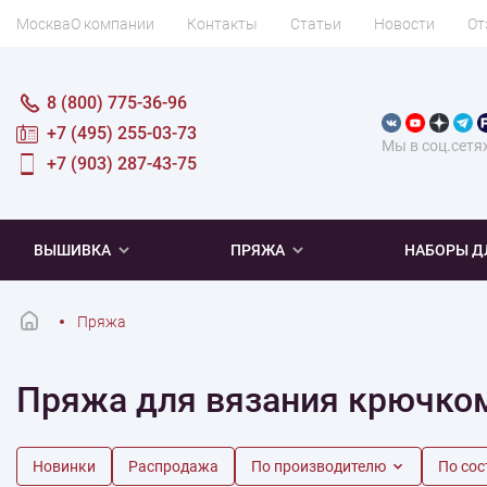
Москва
О компании
Контакты
Статьи
Новости
От
8 (800) 775-36-96
+7 (495) 255-03-73
Мы в соц.сетя
+7 (903) 287-43-75
ВЫШИВКА
ПРЯЖА
НАБОРЫ Д
Пряжа
ПОПУЛЯРНОЕ
ПОПУЛЯРНОЕ
ПО ТИПУ
ДЛЯ ВЫШИВАНИЯ
Пряжа для вязания крючко
Новинки
Новинки
Микровышивка
Мулине
Нитки DMC
Хиты продаж
Распродажа
Наборы для вязания одежды
Нитки Madeira
Летняя пряжа
Распродажа
Нитки Rico Design
Под заказ
Мягкая
Наборы 
Пушис
Част
Новинки
Распродажа
По производителю
По сос
ПО ТЕМАТИКЕ
ДЛЯ РУКОДЕЛИЯ