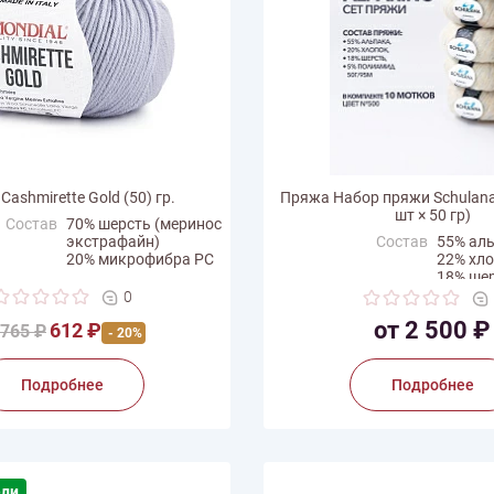
ashmirette Gold (50) гр.
Пряжа Набор пряжи Schulana 
шт × 50 гр)
Состав
70% шерсть (меринос
экстрафайн)
Состав
55% ал
20% микрофибра РС
22% хл
10% кашемир
18% ше
5% пол
0
с мотка
50 г
Производитель
Schulan
от 2 500 ₽
612 ₽
на нити
765 ₽
140 м
- 20%
одитель
Mondial
Подробнее
Подробнее
ели