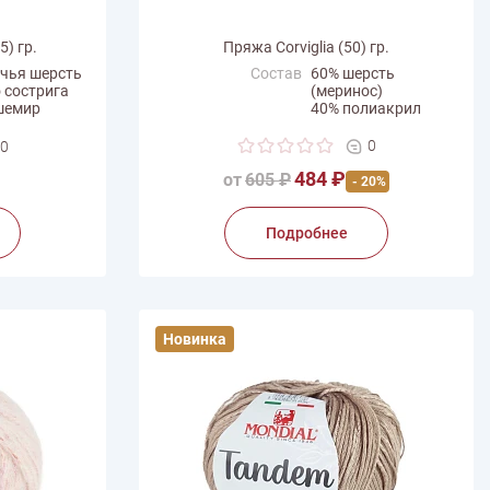
) гр.
Пряжа Corviglia (50) гр.
ечья шерсть
Состав
60% шерсть
 сострига
(меринос)
шемир
40% полиакрил
Вес мотка
50 г
0
0
Длина нити
65 м
484 ₽
от
605 ₽
- 20%
Производитель
Schulana
Подробнее
Новинка