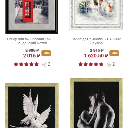
Набор для вышивания ГМ-030
Набор для вышивания АК-002
Лондонский мотив
Дружба
2 880 ₽
2 315 ₽
- 30%
- 30%
2 016 ₽
1 620.50 ₽
2
2