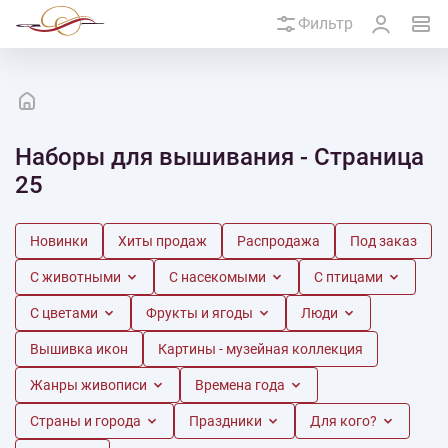
Фильтр
Наборы для вышивания - Страница
25
Новинки
Хиты продаж
Распродажа
Под заказ
С животными
С насекомыми
С птицами
С цветами
Фрукты и ягоды
Люди
Вышивка икон
Картины - музейная коллекция
Жанры живописи
Времена года
Страны и города
Праздники
Для кого?